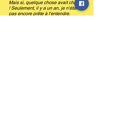
Mais si, quelque chose avait changé
! Seulement, il y a un an, je n'étais
pas encore prête à l'entendre.
Maintenant j'avance doucement sur
le chemin grâce aux
éclaircissements de Patrice, son
accompagnement, y compris son
interprétation des cartes et sa
pratique de la "Langue des
Oiseaux"* toujours éclairante.
Merci à Patrice pour sa patience et
son appui. »
Emmanuelle
*
Procédé littéraire et spirituel appelée
également Langue des Alchimistes, la
Langue des Oiseaux
consiste à donner un
sens autre à des mots ou à une phrase, soit
par un jeu de sonorités, soit par des jeux
avec les mots, soit enfin par le recours à la
symbolique des lettres. Elle opère comme si
les mots étaient des symboles, des clés
menant à un sens caché, secret. (Ndlr)
« Intéressé par l'idée d'associer une
séance de massage avec un temps