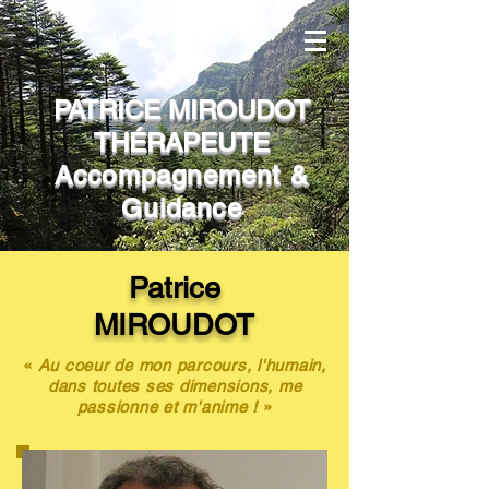
PATRICE MIROUDOT
THÉRAPEUTE
Accompagnement &
Guidance
Patrice
MIROUDOT
«
Au coeur de mon parcours, l'humain,
dans toutes ses dimensions, me
passionne et m'anime !
»